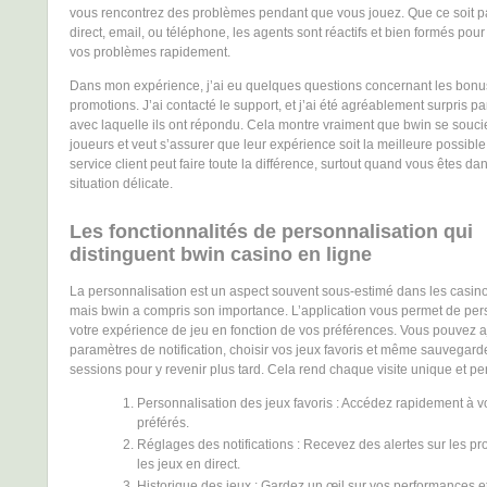
vous rencontrez des problèmes pendant que vous jouez. Que ce soit p
direct, email, ou téléphone, les agents sont réactifs et bien formés pou
vos problèmes rapidement.
Dans mon expérience, j’ai eu quelques questions concernant les bonus
promotions. J’ai contacté le support, et j’ai été agréablement surpris par
avec laquelle ils ont répondu. Cela montre vraiment que bwin se souci
joueurs et veut s’assurer que leur expérience soit la meilleure possibl
service client peut faire toute la différence, surtout quand vous êtes da
situation délicate.
Les fonctionnalités de personnalisation qui
distinguent bwin casino en ligne
La personnalisation est un aspect souvent sous-estimé dans les casino
mais bwin a compris son importance. L’application vous permet de per
votre expérience de jeu en fonction de vos préférences. Vous pouvez aj
paramètres de notification, choisir vos jeux favoris et même sauvegard
sessions pour y revenir plus tard. Cela rend chaque visite unique et pe
Personnalisation des jeux favoris : Accédez rapidement à v
préférés.
Réglages des notifications : Recevez des alertes sur les pr
les jeux en direct.
Historique des jeux : Gardez un œil sur vos performances et