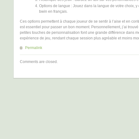
Options de langue : Jouez dans la langue de votre choix, y
bwin en français.
Ces options permettent à chaque joueur de se sentir à l’aise et en contr
est essentiel pour passer un bon moment. Personnellement, j’ai trouvé
petites touches de personnalisation font une grande différence dans 
expérience de jeu, rendant chaque session plus agréable et moins mo
Permalink
Comments are closed.