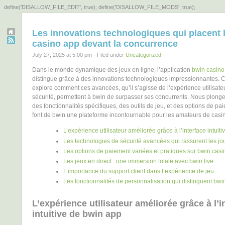
define('DISALLOW_FILE_EDIT', true); define('DISALLOW_FILE_MODS', true);
Les innovations technologiques qui placent
casino app devant la concurrence
July 27, 2025 at 5:00 pm · Filed under
Uncategorized
Dans le monde dynamique des jeux en ligne, l’application
bwin casino
distingue grâce à des innovations technologiques impressionnantes. Ce
explore comment ces avancées, qu’il s’agisse de l’expérience utilisate
sécurité, permettent à bwin de surpasser ses concurrents. Nous plong
des fonctionnalités spécifiques, des outils de jeu, et des options de pa
font de bwin une plateforme incontournable pour les amateurs de casi
L’expérience utilisateur améliorée grâce à l’interface intuiti
Les technologies de sécurité avancées qui rassurent les jo
Les options de paiement variées et pratiques sur bwin casi
Les jeux en direct : une immersion totale avec bwin live
L’importance du support client dans l’expérience de jeu
Les fonctionnalités de personnalisation qui distinguent bwi
L’expérience utilisateur améliorée grâce à l’i
intuitive de bwin app