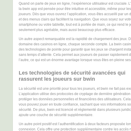
Quand on parle de jeux en ligne, l’expérience utilisateur est cruciale. L
la bwin app est pensée pour être intuitive et accessible, même pour l
joueurs. Dès que vous ouvrez l’application, vous êtes accueilli par un
et des menus clairs qui facilitent la navigation. Que vous soyez sur votr
smartphone ou votre tablette, tout est à portée de main, ce qui rend le 
seulement plus agréable, mais aussi beaucoup plus efficace.
Un autre aspect remarquable est la rapidité de chargement des jeux. D
domaine des casinos en ligne, chaque seconde compte. La bwin casino
des technologies de pointe pour garantir que les jeux se chargent ins
sans temps d’attente. Cela permet aux joueurs de passer rapidement d
l’autre, ce qui est un énorme avantage lorsque vous êtes en pleine ses
Les technologies de sécurité avancées qui
rassurent les joueurs sur bwin
La sécurité est une priorité pour tous les joueurs, et bwin ne fait pas ex
L’application utilise des protocoles de cryptage de dernière génération
protéger les données personnelles et financières des utilisateurs. Cela
vous pouvez jouer en toute confiance, sachant que vos informations so
sécurité. De plus, bwin est licencié et réglementé dans plusieurs juridic
ajoute une couche de sécurité supplémentaire.
Un autre point positif est l’authentification à deux facteurs proposée lor
connexion. Cela offre une protection supplémentaire contre les accès 