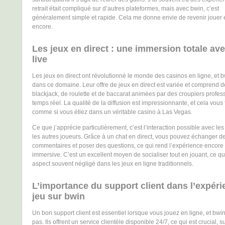
retrait était compliqué sur d’autres plateformes, mais avec bwin, c’est
généralement simple et rapide. Cela me donne envie de revenir jouer 
encore.
Les jeux en direct : une immersion totale av
live
Les jeux en direct ont révolutionné le monde des casinos en ligne, et b
dans ce domaine. Leur offre de jeux en direct est variée et comprend d
blackjack, de roulette et de baccarat animées par des croupiers profes
temps réel. La qualité de la diffusion est impressionnante, et cela vous f
comme si vous étiez dans un véritable casino à Las Vegas.
Ce que j’apprécie particulièrement, c’est l’interaction possible avec les
les autres joueurs. Grâce à un chat en direct, vous pouvez échanger d
commentaires et poser des questions, ce qui rend l’expérience encore
immersive. C’est un excellent moyen de socialiser tout en jouant, ce qu
aspect souvent négligé dans les jeux en ligne traditionnels.
L’importance du support client dans l’expéri
jeu sur bwin
Un bon support client est essentiel lorsque vous jouez en ligne, et bwi
pas. Ils offrent un service clientèle disponible 24/7, ce qui est crucial, su