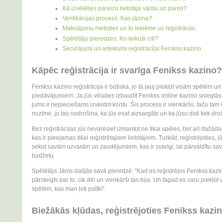
Kā izvēlēties pareizo lietotāja vārdu un paroli?
Verifikācijas process: Kas jāzina?
Maksājumu metodes un to ietekme uz reģistrāciju
Spēlētāju pieredzes: Ko teikuši citi?
Secinājumi un ieteikumi reģistrācijai Fenikss kazino
Kāpēc reģistrācija ir svarīga Fenikss kazino?
Fenikss kazino reģistrācija ir būtiska, jo tā ļauj piekļūt visām spēlēm u
piedāvājumiem. Ja jūs vēlaties izbaudīt Fenikss online kazino sniegtās
jums ir nepieciešams izveidot kontu. Šis process ir vienkāršs, taču tam 
nozīme, jo tas nodrošina, ka jūs esat aizsargāts un ka jūsu dati tiek droš
Bez reģistrācijas jūs nevarēsiet izmantot ne tikai spēles, bet arī dažāda
kas ir pieejamas tikai reģistrētajiem lietotājiem. Turklāt, reģistrējoties, j
sekot savām uzvarām un zaudējumiem, kas ir svarīgi, lai pārvaldītu sa
budžetu.
Spēlētājs Jānis dalījās savā pieredzē: “Kad es reģistrējos Fenikss kazin
pārsteigts par to, cik ātri un vienkārši tas bija. Un tagad es varu piekļūt
spēlēm, kas man ļoti patīk!”
Biežākās kļūdas, reģistrējoties Fenikss kazi