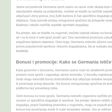
Jedna od prednosti Germania sport casino su razne vrste oklada koje 
standardnih oklada na pobjednika, možete se kladiti na različite aspekt
uključujući zbroj golova, broj žutih kartona ili čak specifične događaje 
strijelaca. Ovaj raznolik pristup omogućava igračima da prilagode svoje
klađenja i istraže različite aspekte sportskih događaja.
Na primjer, ako se kladite na nogomet, možete izabrati okladu na konač
ali i na to hoće li neki igrač postići gol. Ova raznolikost povećava uzbuđ
angažman tijekom utakmice. Osim toga, Germania redovito ažurira sv
prema popularnosti sportova i tekućim događanjima, što je svakako pl
kladitelje.
Bonusi i promocije: Kako se Germania ističe
Kada govorimo o bonusima, Germania casino nudi niz atraktivnih prom
privlače nove igrače i nagrađuju vjerne korisnike. U trenutku registracije
često mogu iskoristiti bonus dobrodošlice koji uključuje dodatne bespl
ili povećanje prvog depozita. Ovi bonusi omogućavaju igračima da test
platformu bez prevelikog rizika.
Osim bonusa za nove igrače, Germania redovito organizira različite pr
vezane uz specifične događaje ili sportove. Na primjer, tijekom velikih 
događaja, poput Svjetskog prvenstva u nogometu, mogu se pojaviti po
bonusi koji povećavaju kvote ili nude besplatne oklade. Ovo je odličan