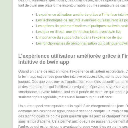
des fonctionnalités spécifiques, des outils de jeu, et des options de pa
font de bwin une plateforme incontournable pour les amateurs de casi
L’expérience utilisateur améliorée grâce à l’interface intuiti
Les technologies de sécurité avancées qui rassurent les jo
Les options de paiement variées et pratiques sur bwin casi
Les jeux en direct : une immersion totale avec bwin live
L’importance du support client dans l’expérience de jeu
Les fonctionnalités de personnalisation qui distinguent bwi
L’expérience utilisateur améliorée grâce à l’i
intuitive de bwin app
Quand on parle de jeux en ligne, l’expérience utilisateur est cruciale. L
la bwin app est pensée pour être intuitive et accessible, même pour l
joueurs. Dès que vous ouvrez l’application, vous êtes accueilli par un
et des menus clairs qui facilitent la navigation. Que vous soyez sur votr
smartphone ou votre tablette, tout est à portée de main, ce qui rend le 
seulement plus agréable, mais aussi beaucoup plus efficace.
Un autre aspect remarquable est la rapidité de chargement des jeux. D
domaine des casinos en ligne, chaque seconde compte. La bwin casino
des technologies de pointe pour garantir que les jeux se chargent ins
sans temps d’attente. Cela permet aux joueurs de passer rapidement d
l’autre, ce qui est un énorme avantage lorsque vous êtes en pleine ses