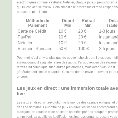
électroniques comme PayPal et Neteller, chaque joueur peut choisir l
qui lui convient le mieux. Cela simplifie le processus et rend l’expérie
beaucoup plus fluide.
Méthode de
Dépôt
Retrait
Déla
Paiement
Min
Min
Trait
Carte de Crédit
10 €
20 €
1-3 jours
PayPal
10 €
20 €
Instantan
Neteller
10 €
20 €
Instantan
Virement Bancaire
50 €
100 €
2-5 jours
Pour moi, c’est un vrai plus que de pouvoir choisir parmi plusieurs mé
surtout quand il s’agit de retirer des gains. J’ai souvent eu des expérie
retrait était compliqué sur d’autres plateformes, mais avec bwin, c’est
généralement simple et rapide. Cela me donne envie de revenir jouer 
encore.
Les jeux en direct : une immersion totale av
live
Les jeux en direct ont révolutionné le monde des casinos en ligne, et b
dans ce domaine. Leur offre de jeux en direct est variée et comprend d
blackjack, de roulette et de baccarat animées par des croupiers profes
temps réel. La qualité de la diffusion est impressionnante, et cela vous f