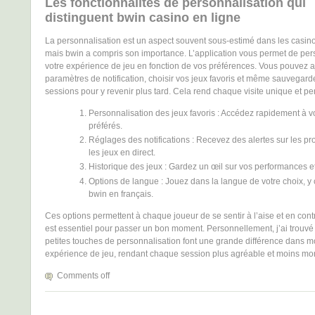
Les fonctionnalités de personnalisation qui
distinguent bwin casino en ligne
La personnalisation est un aspect souvent sous-estimé dans les casino
mais bwin a compris son importance. L’application vous permet de per
votre expérience de jeu en fonction de vos préférences. Vous pouvez aj
paramètres de notification, choisir vos jeux favoris et même sauvegard
sessions pour y revenir plus tard. Cela rend chaque visite unique et pe
Personnalisation des jeux favoris : Accédez rapidement à v
préférés.
Réglages des notifications : Recevez des alertes sur les pr
les jeux en direct.
Historique des jeux : Gardez un œil sur vos performances et
Options de langue : Jouez dans la langue de votre choix, y
bwin en français.
Ces options permettent à chaque joueur de se sentir à l’aise et en contr
est essentiel pour passer un bon moment. Personnellement, j’ai trouvé
petites touches de personnalisation font une grande différence dans 
expérience de jeu, rendant chaque session plus agréable et moins mo
Comments off