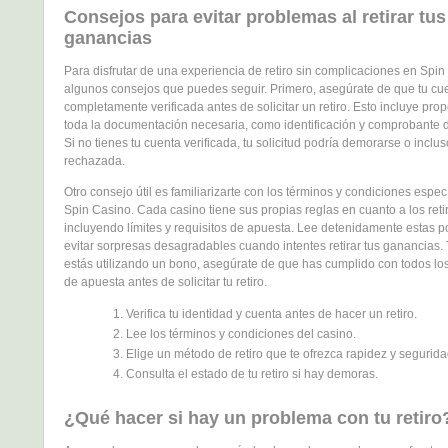
Consejos para evitar problemas al retirar tus
ganancias
Para disfrutar de una experiencia de retiro sin complicaciones en Spin
algunos consejos que puedes seguir. Primero, asegúrate de que tu cu
completamente verificada antes de solicitar un retiro. Esto incluye pro
toda la documentación necesaria, como identificación y comprobante d
Si no tienes tu cuenta verificada, tu solicitud podría demorarse o inclus
rechazada.
Otro consejo útil es familiarizarte con los términos y condiciones espec
Spin Casino. Cada casino tiene sus propias reglas en cuanto a los reti
incluyendo límites y requisitos de apuesta. Lee detenidamente estas po
evitar sorpresas desagradables cuando intentes retirar tus ganancias. 
estás utilizando un bono, asegúrate de que has cumplido con todos los
de apuesta antes de solicitar tu retiro.
Verifica tu identidad y cuenta antes de hacer un retiro.
Lee los términos y condiciones del casino.
Elige un método de retiro que te ofrezca rapidez y segurida
Consulta el estado de tu retiro si hay demoras.
¿Qué hacer si hay un problema con tu retiro