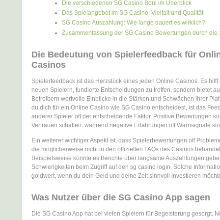
Die verschiedenen SG Casino Boni im Überblick
Das Spielangebot im SG Casino: Vielfalt und Qualität
SG Casino Auszahlung: Wie lange dauert es wirklich?
Zusammenfassung der SG Casino Bewertungen durch die 
Die Bedeutung von Spielerfeedback für Onli
Casinos
Spielerfeedback ist das Herzstück eines jeden Online Casinos. Es hilft 
neuen Spielern, fundierte Entscheidungen zu treffen, sondern bietet a
Betreibern wertvolle Einblicke in die Stärken und Schwächen ihrer Pla
du dich für ein Online Casino wie SG Casino entscheidest, ist das Fe
anderer Spieler oft der entscheidende Faktor. Positive Bewertungen k
Vertrauen schaffen, während negative Erfahrungen oft Warnsignale sin
Ein weiterer wichtiger Aspekt ist, dass Spielerbewertungen oft Problem
die möglicherweise nicht in den offiziellen FAQs des Casinos behande
Beispielsweise könnte es Berichte über langsame Auszahlungen gebe
Schwierigkeiten beim Zugriff auf den sg casino login. Solche Informati
goldwert, wenn du dein Geld und deine Zeit sinnvoll investieren möchte
Was Nutzer über die SG Casino App sagen
Die SG Casino App hat bei vielen Spielern für Begeisterung gesorgt. N