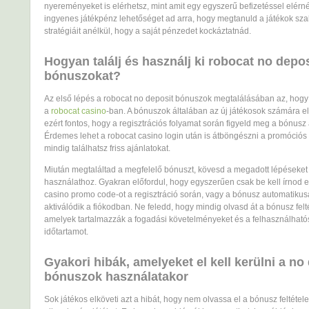
nyereményeket is elérhetsz, mint amit egy egyszerű befizetéssel elérné
ingyenes játékpénz lehetőséget ad arra, hogy megtanuld a játékok sza
stratégiáit anélkül, hogy a saját pénzedet kockáztatnád.
Hogyan találj és használj ki robocat no depos
bónuszokat?
Az első lépés a robocat no deposit bónuszok megtalálásában az, hogy 
a
robocat casino
-ban. A bónuszok általában az új játékosok számára el
ezért fontos, hogy a regisztrációs folyamat során figyeld meg a bónusz 
Érdemes lehet a robocat casino login után is átböngészni a promóciós 
mindig találhatsz friss ajánlatokat.
Miután megtaláltad a megfelelő bónuszt, kövesd a megadott lépéseket
használathoz. Gyakran előfordul, hogy egyszerűen csak be kell írnod 
casino promo code-ot a regisztráció során, vagy a bónusz automatiku
aktiválódik a fiókodban. Ne feledd, hogy mindig olvasd át a bónusz felté
amelyek tartalmazzák a fogadási követelményeket és a felhasználható
időtartamot.
Gyakori hibák, amelyeket el kell kerülni a no
bónuszok használatakor
Sok játékos elköveti azt a hibát, hogy nem olvassa el a bónusz feltételei